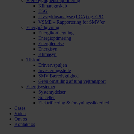
Bæredygtighedsrapportering
Klimaregnskab
ESG
Livscyklusanalyse (LCA) og EPD
VSME – Rapportering for SMV’er
Energirådgivning
Energikortlægning
Energioptimering
Energiledelse
Energisyn
Klimasyn
Tilskud
Erhvervspuljen
Investeringsstøtte
SMV:Bæredygtighed
Grøn omstilling af tung vejtransport
Energisystemer
Systemydelser
Solceller
Elektrificering & forsyningssikkerhed
Cases
Viden
Om os
Kontakt os