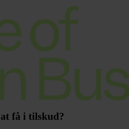
t få i tilskud?