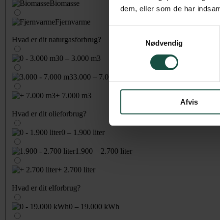
Biomasse
dem, eller som de har indsaml
Fjernvarme
Samtykkevalg
Hvad er dit naturgasforbrug?
Nødvendig
0 – 3.000 m3
3.000 – 7.000 m3
+ 7.000 m3
Afvis
Hvad er dit olieforbrug?
0 – 1.900 liter
1.900 – 2.700 liter
+ 2.700 liter
Hvad er dit elforbrug?
0 – 19.000 kWh