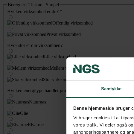
Beregner | Tilskud | Simpel
Hvilken virksomhed er du?
*
Offentlig virksomhed
Privat virksomhed
Hvor stor er din virksomhed?
Lille virksomhed
Mellem virksomhed
Stor virksomhed
Samtykke
Hvilken energitype handler projektet primært om?
*
Naturgas
Denne hjemmeside bruger c
Olie
Vi bruger cookies til at tilpas
Elvarme
vores trafik. Vi deler også 
annonceringspartnere og anal