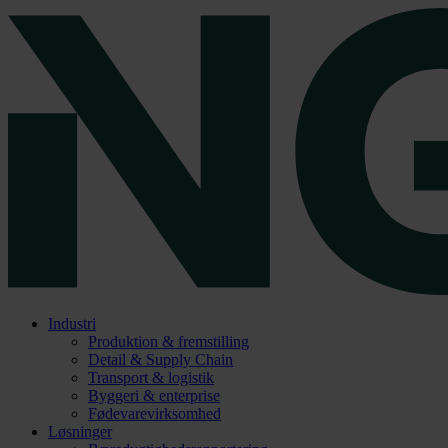
Industri
Produktion & fremstilling
Detail & Supply Chain
Transport & logistik
Byggeri & enterprise
Fødevarevirksomhed
Løsninger