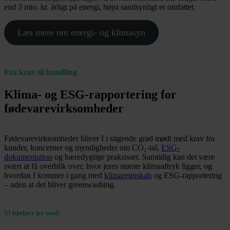
end 3 mio. kr. årligt på energi, højst sandsynligt er omfattet.
Læs mere om energi- og klimasyn
Fra krav til handling
Klima- og ESG-rapportering for
fødevarevirksomheder
Fødevarevirksomheder bliver I i stigende grad mødt med krav fra
kunder, koncerner og myndigheder om CO₂-tal,
ESG-
dokumentation
og bæredygtige praksisser. Samtidig kan det være
svært at få overblik over, hvor jeres største klimaaftryk ligger, og
hvordan I kommer i gang med
klimaregnskab
og ESG-rapportering
– uden at det bliver greenwashing.
Vi hjælper jer med: