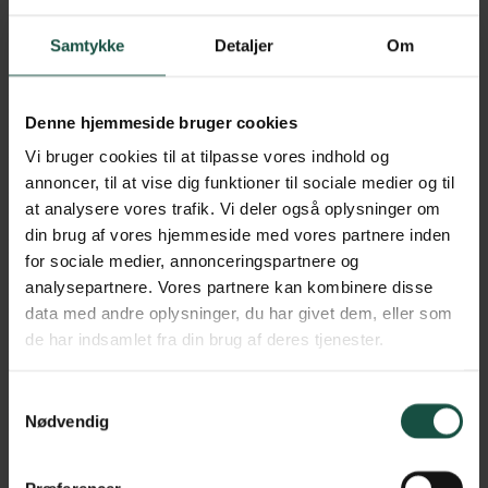
Samtykke
Detaljer
Om
Erhvervspuljen
Med Erhvervspuljen kan virksomheder løbende søge tilskud til
energi- og CO2-besparende tiltag – helt op til 50% af investeringen
Denne hjemmeside bruger cookies
f.eks. til varmepumper, LED, varmegenvinding eller
procesoptimering.
Vi bruger cookies til at tilpasse vores indhold og
annoncer, til at vise dig funktioner til sociale medier og til
Søg tilskud
at analysere vores trafik. Vi deler også oplysninger om
din brug af vores hjemmeside med vores partnere inden
Hvor meget kan du få i tilskud?
for sociale medier, annonceringspartnere og
analysepartnere. Vores partnere kan kombinere disse
Er du i tvivl om, hvor meget du kan forvente at få i støtte til dit
energispareprojekt?
data med andre oplysninger, du har givet dem, eller som
de har indsamlet fra din brug af deres tjenester.
Brug vores tilskudsberegner – så får du et gratis overslag på det
forventede tilskud fra Erhvervspuljen.
Samtykkevalg
Beregn dit tilskud
Nødvendig
SMV:Grøn
Præferencer