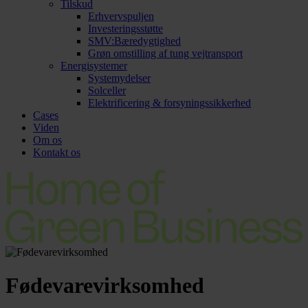
Tilskud
Erhvervspuljen
Investeringsstøtte
SMV:Bæredygtighed
Grøn omstilling af tung vejtransport
Energisystemer
Systemydelser
Solceller
Elektrificering & forsyningssikkerhed
Cases
Viden
Om os
Kontakt os
Fødevarevirksomhed