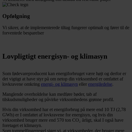
Opfølgning
Vi sikrer, at de implementerede tiltag fungerer optimalt og fører til de
forventede besparelser
Lovpligtigt energisyn- og klimasyn
Som fødevareproducent kan energiforbruget være højt og derfor er
det vigtigt at have styr på om netop din virksomhed er omfattet af
lovkravene omkring
energi- og klimasyn
eller
energiledelse
.
Manglende overholdelse kan medføre bøder, tab af
tilskudsmuligheder og påvirke virksomhedens grønne profil.
Hvis din virksomhed har et energiforbrug på mere end 10 TJ (2,78
GWh) er I omfattet af lovkravene for energisyn, og hvis din
virksomhed bruger mere end 570 ton CO₂ årligt, skal I også have
foretaget et klimasyn.
Som tommelfingerregel siger vi, at virksomheder, der bruger mere