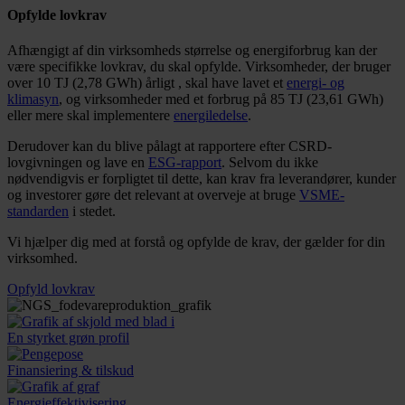
Opfylde lovkrav
Afhængigt af din virksomheds størrelse og energiforbrug kan der
være specifikke lovkrav, du skal opfylde. Virksomheder, der bruger
over 10 TJ (2,78 GWh) årligt , skal have lavet et
energi- og
klimasyn
, og virksomheder med et forbrug på 85 TJ (23,61 GWh)
eller mere skal implementere
energiledelse
.
Derudover kan du blive pålagt at rapportere efter CSRD-
lovgivningen og lave en
ESG-rapport
. Selvom du ikke
nødvendigvis er forpligtet til dette, kan krav fra leverandører, kunder
og investorer gøre det relevant at overveje at bruge
VSME-
standarden
i stedet.
Vi hjælper dig med at forstå og opfylde de krav, der gælder for din
virksomhed.
Opfyld lovkrav
En styrket grøn profil
Finansiering & tilskud
Energieffektivisering