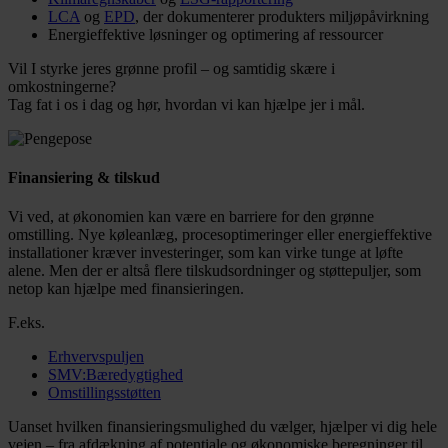
LCA
og
EPD
, der dokumenterer produkters miljøpåvirkning
Energieffektive løsninger og optimering af ressourcer
Vil I styrke jeres grønne profil – og samtidig skære i
omkostningerne?
Tag fat i os i dag og hør, hvordan vi kan hjælpe jer i mål.
Finansiering & tilskud
Vi ved, at økonomien kan være en barriere for den grønne
omstilling. Nye køleanlæg, procesoptimeringer eller energieffektive
installationer kræver investeringer, som kan virke tunge at løfte
alene. Men der er altså flere tilskudsordninger og støttepuljer, som
netop kan hjælpe med finansieringen.
F.eks.
Erhvervspuljen
SMV:Bæredygtighed
Omstillingsstøtten
Uanset hvilken finansieringsmulighed du vælger, hjælper vi dig hele
vejen – fra afdækning af potentiale og økonomiske beregninger til