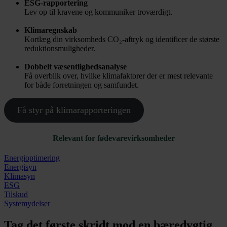
ESG-rapportering
Lev op til kravene og kommuniker troværdigt.
Klimaregnskab
Kortlæg din virksomheds CO₂-aftryk og identificer de største
reduktionsmuligheder.
Dobbelt væsentlighedsanalyse
Få overblik over, hvilke klimafaktorer der er mest relevante
for både forretningen og samfundet.
Få styr på klimarapporteringen
Relevant for fødevarevirksomheder
Energioptimering
Energisyn
Klimasyn
ESG
Tilskud
Systemydelser
Tag det første skridt mod en bæredygtig