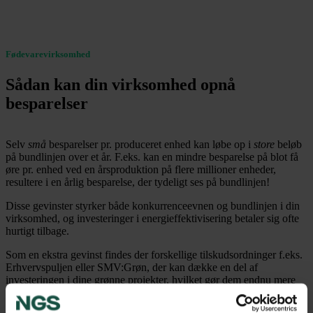
Fødevarevirksomhed
Sådan kan din virksomhed opnå
besparelser
Selv
små
besparelser pr. produceret enhed kan løbe op i
store
beløb
på bundlinjen over et år. F.eks. kan en mindre besparelse på blot få
øre pr. enhed ved en årsproduktion på flere millioner enheder,
resultere i en årlig besparelse, der tydeligt ses på bundlinjen!
Disse gevinster styrker både konkurrenceevnen og bundlinjen i din
virksomhed, og investeringer i energieffektivisering betaler sig ofte
hurtigt tilbage.
Som en ekstra gevinst findes der forskellige tilskudsordninger f.eks.
Erhvervspuljen eller SMV:Grøn, der kan dække en del af
investeringen i dine grønne projekter, hvilket gør dem endnu mere
rentable.