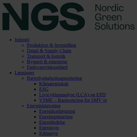
Industri
Produktion & fremstilling
Detail & Supply Chain
Transport & logistik
Byggeri & enterprise
Fødevarevirksomhed
Løsninger
Bæredygtighedsrapportering
Klimaregnskab
ESG
Livscyklusanalyse (LCA) og EPD
VSME – Rapportering for SMV’er
Energirådgivning
Energikortlægning
Energioptimering
Energiledelse
Energisyn
Klimasyn