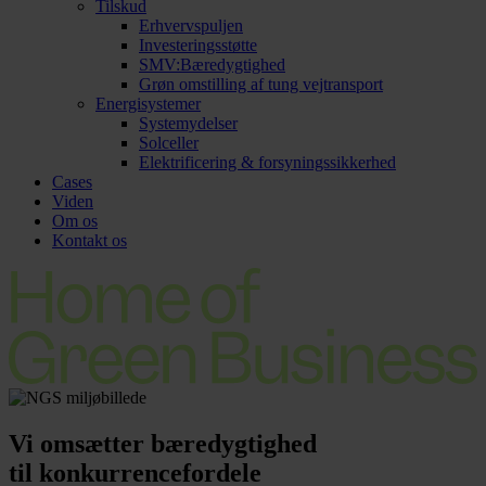
Tilskud
Erhvervspuljen
Investeringsstøtte
SMV:Bæredygtighed
Grøn omstilling af tung vejtransport
Energisystemer
Systemydelser
Solceller
Elektrificering & forsyningssikkerhed
Cases
Viden
Om os
Kontakt os
Vi omsætter bæredygtighed
til konkurrencefordele