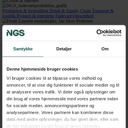
Produktion & fremstilling
Detail & Supply Chain
Transport &
logistik
Byggeri & enterprise
Fødevarevirksomhed
I Frode Laursen ønsker vi at være en del af den grønne omstilling,
og derfor bliver en større og større del af vores flåde også drevet på
alternative brændstoffer.
Samtykke
Detaljer
Om
Den grønne omstilling er en dyr omstilling, så derfor har
samarbejdet med NGS været rigtig vigtigt for os og været med til at
sikre, at Frode Laursen var i den rigtige position da tilskudsmidler
blev frigivet.
Denne hjemmeside bruger cookies
Vi bruger cookies til at tilpasse vores indhold og
Jan Skov Pedersen
annoncer, til at vise dig funktioner til sociale medier og til
Teknisk Direktør, Frode Laursen
at analysere vores trafik. Vi deler også oplysninger om
din brug af vores hjemmeside med vores partnere inden
Samarbejdet mellem NGS og Troldtekt har været godt.
for sociale medier, annonceringspartnere og
Partnerskabet har strakt sig næsten fire år nu, og det hele begyndte
med et enkelt projekt, som vi gerne ville have NGS til at kigge på.
analysepartnere. Vores partnere kan kombinere disse
Det viste sig at være en succes. Hos Troldtekt har vi lagt stor vægt
data med andre oplysninger, du har givet dem, eller som
på energioptimering og -besparelser, så det var naturligt, at vores
de har indsamlet fra din brug af deres tjenester.
samarbejde med NGS udviklede sig.