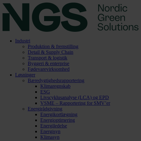
Industri
Produktion & fremstilling
Detail & Supply Chain
Transport & logistik
Byggeri & enterprise
Fødevarevirksomhed
Løsninger
Bæredygtighedsrapportering
Klimaregnskab
ESG
Livscyklusanalyse (LCA) og EPD
VSME – Rapportering for SMV’er
Energirådgivning
Energikortlægning
Energioptimering
Energiledelse
Energisyn
Klimasyn