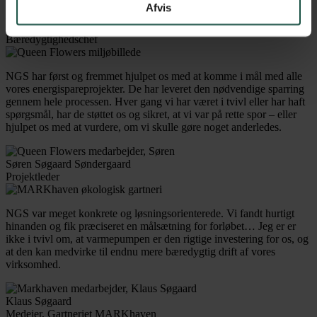
Afvis
Jan Brevadt
Bæredygtighedschef
NGS har først og fremmet hjulpet os med at komme i mål med alle
vores energispareprojekter. De har leveret den nødvendige sparring
gennem hele processen. Hver gang vi har været i tvivl eller har haft
spørgsmål, har de støttet os og sikret, at vi var på rette spor – eller
hjulpet os med at vurdere, om vi skulle gøre noget anderledes.
Søren Søgaard Søndergaard
Projektleder
NGS var meget konkrete og løsningsorienterede. Vi fandt hurtigt
hinanden og fik præciseret en målsætning for forløbet… Jeg er er
ikke i tvivl om, at varmepumpen er den rigtige investering for os, og
at den kan medvirke til endnu mere bæredygtig drift af vores
virksomhed.
Klaus Søgaard
Medejer, Gartneriet MARKhaven