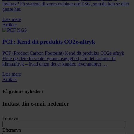
lovkrav? Få svarene til vores webinar om ESG, som du kan se eller
gense her.
Læs mere
Artikler
PCF: Kend dit produkts CO2e-aftryk
PCF (Product Carbon Footprint) Kend dit produkts CO2e-aftryk
Flere og flere forventer gennemsigtighed, når det kommer til
klimaaftryk – hvad enten det er kunder, leverandører …
Læs mere
Artikler
Få grønne nyheder?
Indtast din e-mail nedenfor
Fornavn
Efternavn