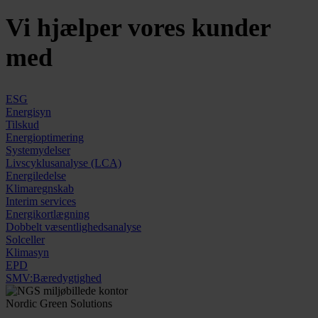
Vi hjælper vores kunder
med
ESG
Energisyn
Tilskud
Energioptimering
Systemydelser
Livscyklusanalyse (LCA)
Energiledelse
Klimaregnskab
Interim services
Energikortlægning
Dobbelt væsentlighedsanalyse
Solceller
Klimasyn
EPD
SMV:Bæredygtighed
Nordic Green Solutions