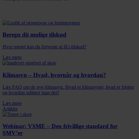
Seneste nyt
Beregn dit mulige tilskud
Hvor meget kan du forvente at få i tilskud?
Læs mere
Klimasyn – Hvad, hvornår og hvordan?
Læs FAQ om de nye klimasyn. Hvad er klimasynet, hvad er fristen
og hvordan udfører man det?
Læs mere
Artikler
Webinar: VSME – Den frivillige standard for
SMV’er