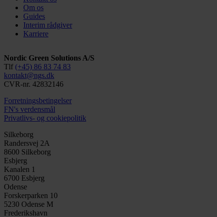
Om os
Guides
Interim rådgiver
Karriere
Nordic Green Solutions A/S
Tlf
(+45) 86 83 74 83
kontakt@ngs.dk
CVR-nr. 42832146
Forretningsbetingelser
FN's verdensmål
Privatlivs- og cookiepolitik
Silkeborg
Randersvej 2A
8600 Silkeborg
Esbjerg
Kanalen 1
6700 Esbjerg
Odense
Forskerparken 10
5230 Odense M
Frederikshavn